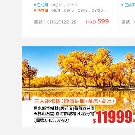
品嚐位魚肚翅羹位上花膠扣海參宴
頓逸林
已成團
08/09
,
09/26
已成
快成團
08/11
,
08/13
,
08/18
,
08/20
,
08/22
,
08/24
,
08/27
,
09/11
599
團號：CHS2312B-2D
HKD
團號：C