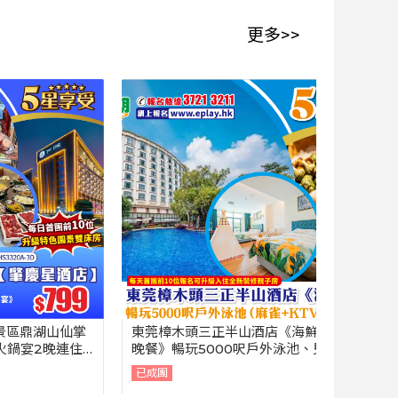
更多>>
仙掌
東莞樟木頭三正半山酒店《海鮮自助
信宜歸來 虎
連住
晚餐》暢玩5000呎戶外泳池、兒童
城喜來登酒
餐
水樂園（麻雀+KTV任玩任唱）2天
【虎跳峽遊船
已成團
已成團
團