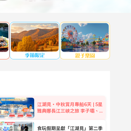
江湖見・中秋賞月專船6天 | 5星
雅典娜長江三峽之旅 李子壩、解
放碑、洪崖洞+湖北省博物館
食玩假期呈獻「江湖見」第二季