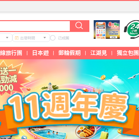
出發時間
已成團
線旅行團
日本遊
郵輪假期
江湖見
獨立包團
|
|
|
|