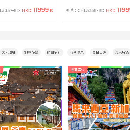
11999
1199
5337-8D
HKD
團號：CHL5338-8D
HKD
起
當地滋味
飽覽花景
靚團罕有
時令珍果
夏日出逃
溫泉療癒
級
愜意度假