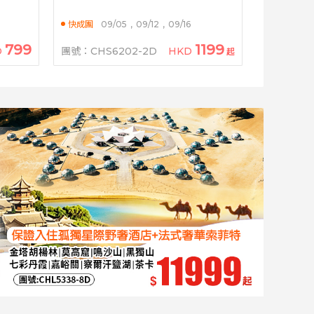
天
火晚會金玉滿堂宴南昆山威士忌酒店
2天
快成團
09/05
,
09/12
,
09/16
799
1199
D
團號：CHS6202-2D
HKD
起