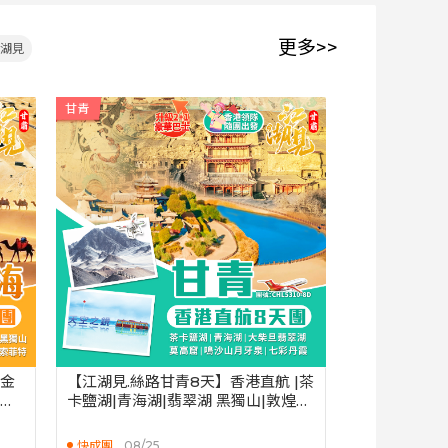
更多>>
湖見
甘青
》金
【江湖見.絲路甘青8天】香港直航 |茶
華索
卡鹽湖|青海湖|翡翠湖 黑獨山|敦煌莫
高窟|鳴沙山.月牙泉
快成團
08/25