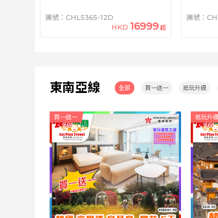
團號：CHL5365-12D
團號：CHL
16999
HKD
起
東南亞線
全部
買一送一
抵玩升級
買一送一
抵玩升