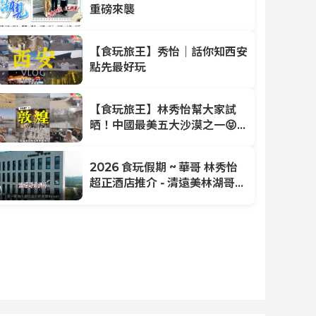
重磅來襲
【食玩旅王】秀怡｜話你知西安
點先最好玩
【食玩旅王】林秀怡幫大家試
晒！中國最美五大沙漠之一😝敦
煌鳴沙山🏜️騎駱駝🐫秀怡帶你眼
睛去旅行✈️
2026 食玩假期 ~ 華哥 林秀怡
超正酒店推介 - 清遠美林湖哥弟
酒店 CHS3301-3D
/CHS2193C