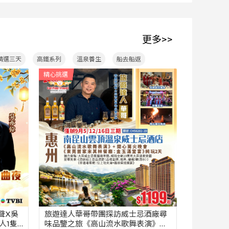
799
299
團號：CHS2607-2D
HKD
團號：CHS33
發
2026-08-09
(星期日)
出發
2026-08
更多>>
精選三天
高鐵系列
溫泉養生
船去船返
精心挑選
聲X吳
旅遊達人華哥帶團探訪威士忌酒廠尋
人1隻
味品鑒之旅《高山流水歌舞表演》篝