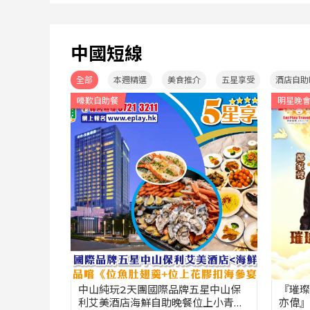
599
899
KD
團號：CHS3115A-3D
HKD
團號：CHS
出發
2026-08-09
(星期日)
出發
2026-
中國短線
全部
本週精選
美食推介
五星享受
酒店自助
嚎歎自助餐
明星晚
中山純玩2天團國際品牌五星中山保
『璀璨
利艾美酒店海鮮自助晚餐位上小青龍
亦偉』