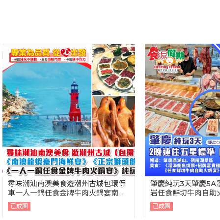
南澳美食遊潮州古城包環保
肇慶純玩3天肇慶5A景區鼎湖山
鍋任食金牌牛肉火鍋宴南澳
岩任食鮮切牛肉自助火鍋宴2晚
海鮮宴正宗獅頭鵝宴純玩3
五星標準肇慶星酒店海鮮自助晚
已成團