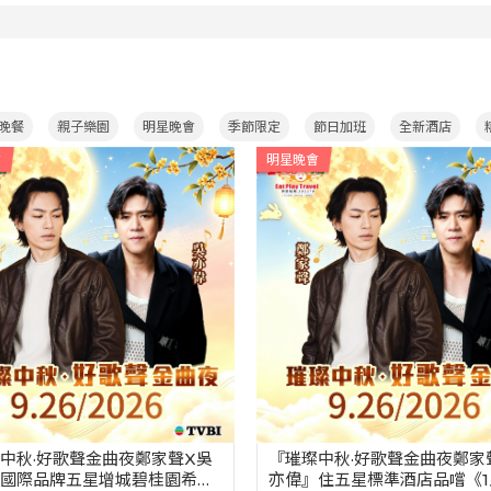
499
3191-3D
HKD
團號：CHS3320A-3D
HKD
08-09
(星期日)
出發
2026-08-09
(星期日)
出
晚餐
親子樂園
明星晚會
季節限定
節日加班
全新酒店
會
明星晚會
中秋·好歌聲金曲夜鄭家聲X吳
『璀璨中秋·好歌聲金曲夜鄭家
國際品牌五星增城碧桂園希爾
亦偉』住五星標準酒店品嚐《1