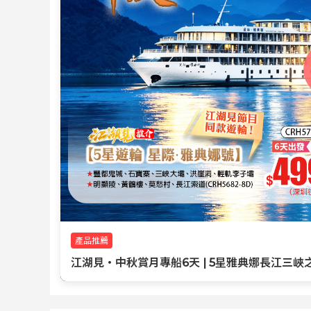
👇
產品推薦
江湖見・中秋賞月專船6天 | 5星雅典娜長江三