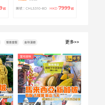
9
7999
團號：CHL5310-8D
HKD
起
起
更多>>
愜意度假
金秋漫遊
當地滋味