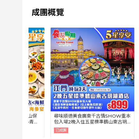
成團概覽
中山保
尋味順德美食廣東千古情SHOW重本
尋味潮汕
上小青龍
包入場2晚入住五星標準鶴山東古玥
車一人一
海參宴
湖酒店海鮮自助晚位上鮑魚花膠湯3
龍蝦豪門
已成團
已成團
天
天團