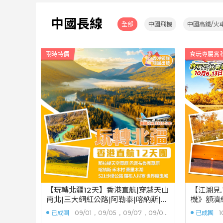
中國長線
全部
中國飛機
中國高鐵/火
限時特價
食玩專屬賞
【玩轉北疆12天】香港直航|穿越天山
【江湖見
南北|三大網紅公路|阿勒泰|喀納斯|禾
機》額濟
木村|賽裏木湖|那拉提草原
林|弱水
已成團
09/01
,
09/05
,
09/07
,
09/08
已成團
1
,
09/14