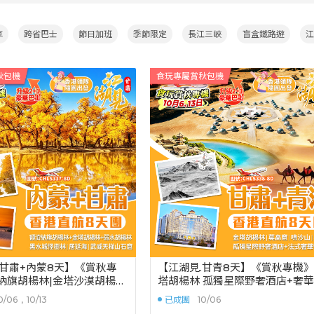
車
跨省巴士
節日加班
季節限定
長江三峽
盲盒鐵路遊
江
秋包機
食玩專屬賞秋包機
.甘肅+內蒙8天】《賞秋專
【江湖見.甘青8天】《賞秋專機
納旗胡楊林|金塔沙漠胡楊
塔胡楊林 孤獨星際野奢酒店+奢
胡楊林 黑水城怪樹林
菲特|敦煌|嘉峪關|張掖|大柴旦
0/06
,
10/13
已成團
10/06