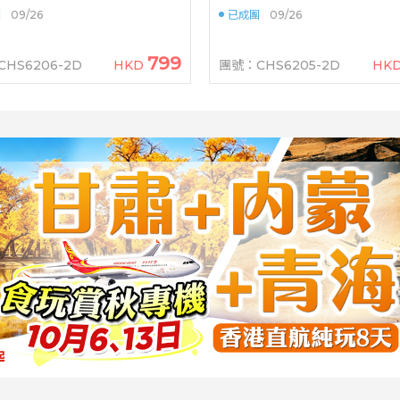
酒店純玩2天團
秋金大閘蟹+1人1隻乳鴿宴》2
團
09/26
已成團
09/26
799
HS6206-2D
HKD
團號：CHS6205-2D
HK