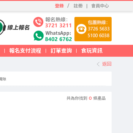
登錄
/
註冊
|
會員中心
報名支付流程
訂單查詢
食玩資訊
|
|
|
返回
清除
共為你找到
0
條產品
、台灣旅行團、東南亞旅行團、歐洲旅行團及郵輪假期等熱門路線。無論
宿、品嚐當地特色美食、合理安排行程景點、透明價格無隱藏收費。無論