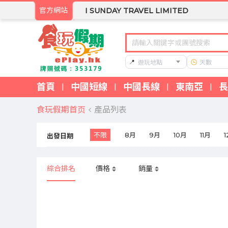
官方網站
I SUNDAY TRAVEL LIMITED
📍
遊玩地點
天數
首頁
中國短線
中國長線
東南亞
長
|
|
|
|
食玩假期首页
產品列表
不限
8月
9月
10月
11月
出發日期
東南亞 - 旅行團
綜合排名
價格
銷量
關於食玩假期旅行團
食玩假期是香港專業旅行社，提供豐富多樣的旅行團選擇。
為什麼選擇食玩假期
食玩假期擁有多年旅行社經驗，致力為客戶提供優質的旅行