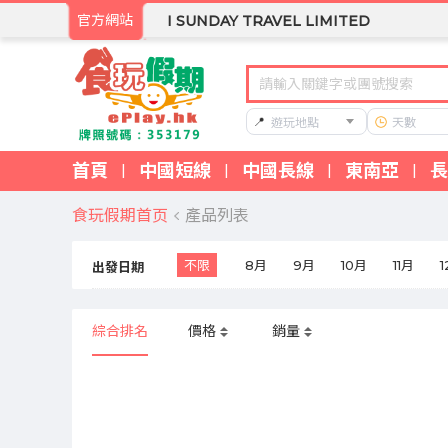
官方網站
I SUNDAY TRAVEL LIMITED
📍
遊玩地點
天數
首頁
中國短線
中國長線
東南亞
長
|
|
|
|
食玩假期首页
產品列表
不限
8月
9月
10月
11月
出發日期
中國高鐵/火車 - 旅行團
綜合排名
價格
銷量
關於食玩假期旅行團
食玩假期是香港專業旅行社，提供豐富多樣的旅行團選擇。
為什麼選擇食玩假期
食玩假期擁有多年旅行社經驗，致力為客戶提供優質的旅行