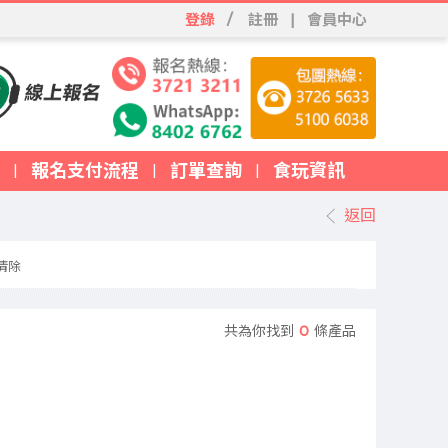
登錄
/
註冊
|
會員中心
報名支付流程
訂單查詢
食玩資訊
|
|
|
返回
清除
共為你找到
0
條產品
、台灣旅行團、東南亞旅行團、歐洲旅行團及郵輪假期等熱門路線。無論
宿、品嚐當地特色美食、合理安排行程景點、透明價格無隱藏收費。無論