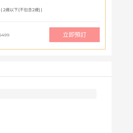
(
2歲以下(不包含2歲)
)
立即預訂
6499