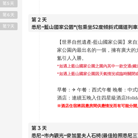
第
5
天
第
6
天
第
2
天
第
7
天
悉尼~藍山國家公園*(包乘坐52度傾斜式鐵道列
【世界自然遺產
-藍山國家公園】來
家公園內最出名的一個，擁有廣大的
氳引人入勝。
*如遇上藍山國家公園之園內其中一款交通(
*如遇上藍山國家公園因天氣情況或臨時關閉或
早餐：✈ 午餐：西式午餐 晚餐：中
酒店：連續五晚入住四星級酒店Holiday Inn 
※酒店住宿將因應房間供應情況而有可能分開
第
3
天
悉尼~市內觀光~麥加里夫人石椅(最佳拍照悉尼三