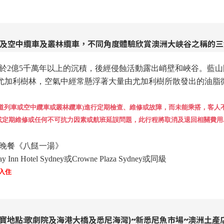
車及空中纜車及叢林纜車，不同角度體驗欣賞澳洲大峽谷之稱的三姊
自於2億5千萬年以上的沉積，後經侵蝕活動露出峭壁和峽谷。藍
尤加利樹林，空氣中經常懸浮著大量由尤加利樹所散發出的油脂
鐵道列車或空中纜車或叢林纜車)進行定期檢查、維修或故障，而未能乘搭，客人
定期維修或任何不可抗力因素或航班延誤問題，此行程將取消及退回相關費用AU
式晚餐《八餸一湯》
Hotel Sydney或Crowne Plaza Sydney或同級
入住
寶地點:歌劇院及海港大橋及悉尼海灣)~新悉尼魚市場~澳洲土產