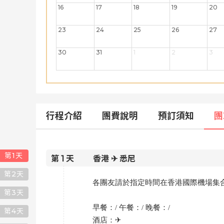
16
17
18
19
20
23
24
25
26
27
30
31
1
2
3
行程介紹
團費說明
預訂須知
團
第
1
天
第
1
天
香港 ✈ 悉尼
第
2
天
各團友請於指定時間在香港國際機場集
第
3
天
早餐：/ 午餐：/ 晚餐：
/
第
4
天
酒店：
✈