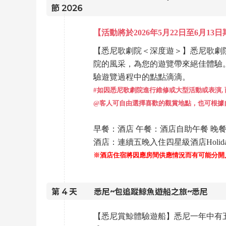
節 2026
【活動將於
2026年5月22日至6月1
【悉尼歌劇院＜深度遊＞】悉尼歌劇院
院的風采，為您的遊覽帶來絕佳體驗
驗遊覽過程中的點點滴滴。
#如因悉尼歌劇院進行維修或大型活動或表演, 
@客人可自由選擇喜歡的觀賞地點，也可根據
早餐：酒店 午餐：酒店自助午餐 晚
酒店：連續五晚入住四星級酒店Holiday Inn 
※酒店住宿將因應房間供應情況而有可能分開
第
4
天
悉尼~包追蹤鯨魚遊船之旅~悉尼
【悉尼賞鯨體驗遊船】悉尼一年中有