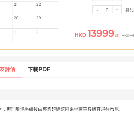
21
22
-
+
0
嬰兒
28
29
13999
4
5
HKD
1
起
HKD
友評價
下載PDF
合，辦理離境手續後由專業領隊陪同乘坐豪華客機
直
飛往悉尼。