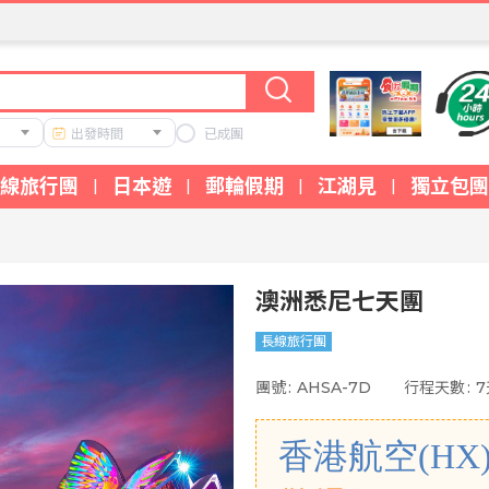
出發時間
已成團
線旅行團
日本遊
郵輪假期
江湖見
獨立包團
|
|
|
|
澳洲悉尼七天團
長線旅行團
團號
:
AHSA-7D
行程天數
:
7
香港航空(HX