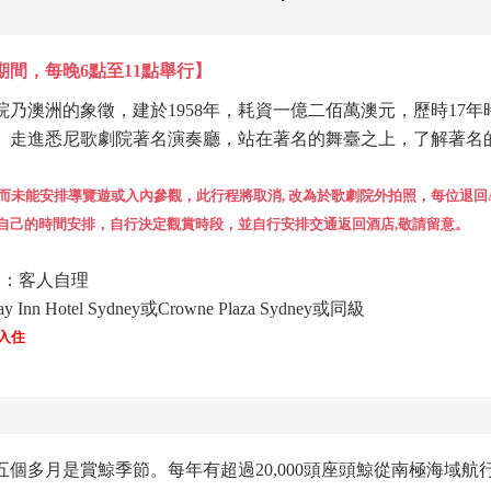
3日期間，每晚6點至11點舉行】
乃澳洲的象徵，建於1958年，耗資一億二佰萬澳元，歷時17
。走進悉尼歌劇院著名演奏廳，站在著名的舞臺之上，了解著名
而未能安排導覽遊或入內參觀，此行程將取消, 改為於歌劇院外拍照，每位退回AU
自己的時間安排，自行決定觀賞時段，並自行安排交通返回酒店,敬請留意。
餐：客人自理
Hotel Sydney或Crowne Plaza Sydney或同級
入住
五個多月是賞鯨季節。每年有超過
20,000頭座頭鯨從南極海域航