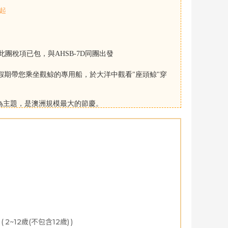
起
此團稅項已包，與AHSB-7D同團出發
假期帶您乘坐觀鲸的專用船，於大洋中觀看"座頭鲸"穿
”為主題，是澳洲規模最大的節慶。
有多元化音樂表演、燈光步道烹飪快閃活動等，整座城
創意美感。
02月
2027年03月
2027年04月
2027年05月
2027
0:55+1
9:10
空公司公佈為準
天更新***
(
2~12歲(不包含12歲)
)