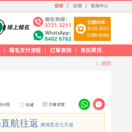
登錄
/
註冊
|
會員中心
報名支付流程
訂單查詢
食玩資訊
|
|
|
返回
天6晚
手機瀏覽
收藏
)直航往返
澳洲悉尼七天遊