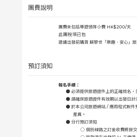
團費說明
團費未包括導遊領隊小費
HK$200/
天
此團稅項已包
建議出發前購買 蘇黎世「樂趣．安心」旅
預訂須知
報名手續：
●
必須提供旅遊證件上的正確姓名，
●
請確保旅遊證件有效期以出發日計
●
於本公司旅遊網站
/
應用程式軟件
差異。
●
分行預訂須知
○
個別線路之訂金收費將按