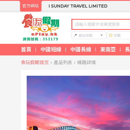
官方網站
I SUNDAY TRAVEL LIMITED
📍
遊玩地點
天數
首頁
中國短線
中國長線
東南亞
長
|
|
|
|
食玩假期首页
產品列表
線路詳情