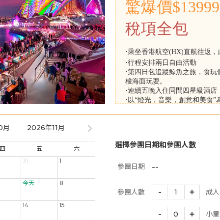
驚爆價$13999
稅項全包
·
乘坐香港航空(HX)直航往返，
·
行程安排兩日自由活動
·
第四日包追蹤鯨魚之旅，食玩
梭海面玩耍。
·
連續五晚入住同間四星級酒店
·
以“燈光，音樂，創意和美食
·
除了令人著迷的戶外燈光，還
市尤如化身為投影畫布，極富
0月
2026年11月
2026年12月
2027年01月
2027年
參考航班：
選擇參團日期和參團人數
第一天
HX17 HKG/SYD 22:25/1
四
五
六
第七天 HX18 SYD/HKG 12:00/1
31
1
*
航班時間只供參考，一切以航
--
參團日期
***以上所有資料於每星期首個工作
今天
8
-
+
參團人數
1
成人
14
15
-
+
0
小童