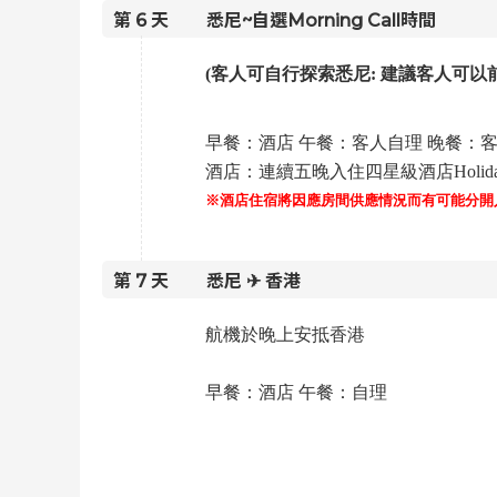
第
6
天
悉尼~自選Morning Call時間
(客人可自行探索悉尼: 建議客人可
早餐：酒店 午餐：客人自理 晚餐：
酒店：連續五晚入住四星級酒店Holiday Inn 
※酒店住宿將因應房間供應情況而有可能分開
第
7
天
悉尼 ✈ 香港
航機於晚上安抵香港
早餐：酒店
午餐：自理