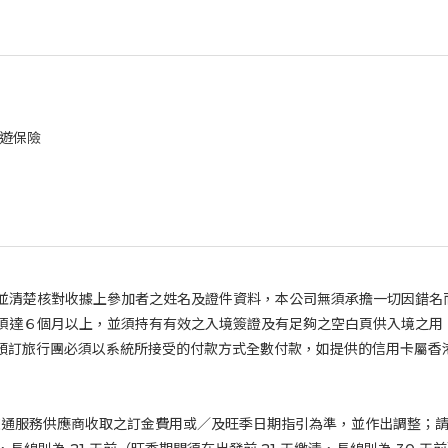
遊保險
並清楚核對收據上參加者之姓名及證件資料，本公司無須承擔一切因錯名
須達６個月以上，並須持有有效之入境簽證及有足夠之空白頁供入境之用
預訂旅行團必須以系統所接受的付款方式全數付款，如提供的信用卡屬香
交通服務供應商收取之訂金費用或／及旺季日期指引為準，並作出調整；