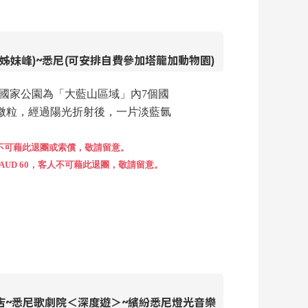
妹峰)~悉尼(可安排自費參加塔龍加動物園)
山國家公園為「大藍山區域」內7個國
微粒，經過陽光折射後，一片淡藍氤
不可藉此退團或索償，敬請留意。
D 60，客人不可藉此退團，敬請留意。
店~悉尼歌劇院＜深度遊＞~繽紛悉尼燈光音樂