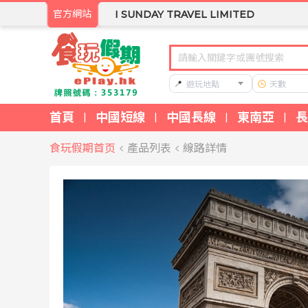
官方網站
I SUNDAY TRAVEL LIMITED
📍
遊玩地點
天數
首頁
中國短線
中國長線
東南亞
長
|
|
|
|
食玩假期首页
產品列表
線路詳情