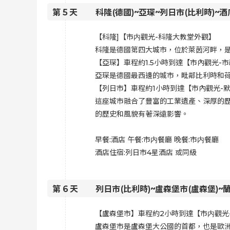
第
5
天
科隆(德國)~亞琛~列日市(比利時)~酒
【科隆]【市内觀光-科隆大教堂外觀】
科隆是德國第四大城市，位於萊茵河畔，
【亞琛】車程約1.5小時到達【市內觀光-
亞琛是德國最西邊的城市，毗鄰比利時和
【列日市】車程約1小時到達【市內觀光-
這座城市融合了豐富的工業遺產、深厚的歷史
的歷史和風貌有著深遠影響。
早餐:酒店 午餐:
市内餐廳 晚餐:市内餐廳
酒店住宿:
列日市4星酒店 或同級
第
6
天
列日市(比利時)~盧森堡市(盧森堡)~蘭
【盧森堡市】車程約2小時到達【市内觀光
盧森堡市是盧森堡大公國的首都，也是歐