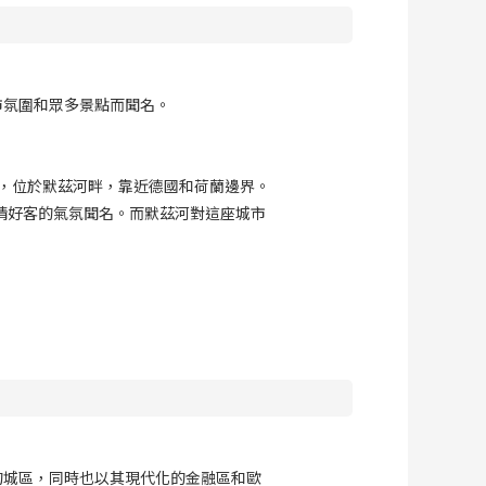
市氛圍和眾多景點而聞名。
市，位於默茲河畔，靠近德國和荷蘭邊界。
其熱情好客的氣氛聞名。而默茲河對這座城市
的城區，同時也以其現代化的金融區和歐