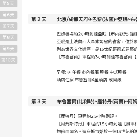
第
5
天
第
6
天
第
2
天
北京/成都天府✈巴黎(法國)~亞眠~布
第
7
天
巴黎機場約2小時到達亞眠【市内觀光-鐘
第
8
天
亞眠是上法蘭西大區索姆省的省會，位於索姆
第
9
天
列為世界文化遺產，是13世紀哥德式建築
【布魯塞爾】車程約3小時到達布魯塞爾【
第
10
天
早餐:
✈
午餐:市內餐廳 晚餐:
中式晚餐
酒店住宿:
布魯塞爾4星酒店 或同級
第
3
天
布魯塞爾(比利時)~鹿特丹(荷蘭)~阿
【鹿特丹】車程約2.5小時到達。
【阿姆斯特丹】車程約1.5小時到達【風車
物館而聞名。這座城市始於一個13世紀的