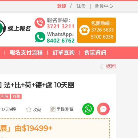
登錄
/
註冊
|
會員中心
報名支付流程
訂單查詢
食玩資訊
|
|
|
返回
法+比+荷+德+盧 10天團
比利時
荷蘭
10天9晚
手機瀏覽
收藏
」由$19499+