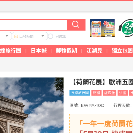
出發時間
已成團
線旅行團
日本遊
郵輪假期
江湖見
獨立包團
|
|
|
|
【荷蘭花展】歐洲五國 
長線旅行團
德國
盧森堡
法國
團號
:
EWPA-10D
行程天數
:
「一年一度荷蘭花展