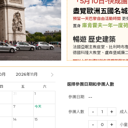
「5月10日-快成
盡覽歐洲五國名城
預留一天巴黎自由活動時間
更
庫肯霍夫一年一度
置身
暢遊 歷史建築
法國亞眠主教座堂、比利時布
德國科隆大教堂、盧森堡威廉二
***以上所有資料於每星期首個工作
*3人同房會安排雙人床+梳化
0月
2026年11月
2026年12月
2027年01月
2027年
選擇參團日期和參團人數
四
五
六
31
1
--
參團日期
7
今天
-
+
參團人數
1
成人
14
15
-
+
0
小童