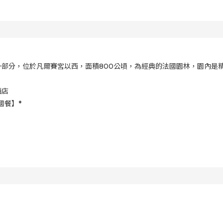
部分，位於凡爾賽宮以西，面積800公頃，為經典的法國園林，園內是
酒店
國餐】*