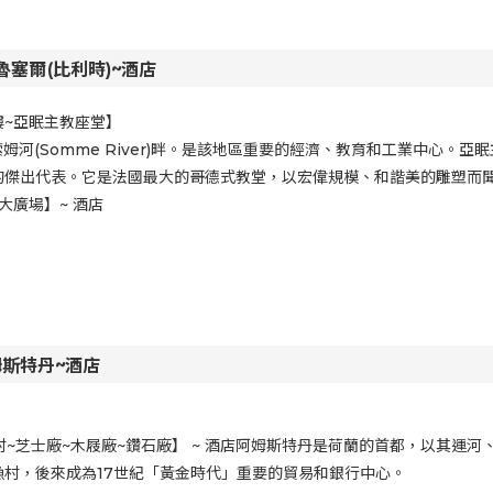
魯塞爾(比利時)~酒店
樓~亞眠主教座堂】
河(Somme River)畔。是該地區重要的經濟、教育和工業中心。亞眠
的傑出代表。它是法國最大的哥德式教堂，以宏偉規模、和諧美的雕塑而
大廣場】~ 酒店
姆斯特丹~酒店
村~芝士廠~木屐廠~鑽石廠】 ~ 酒店阿姆斯特丹是荷蘭的首都，以其運
漁村，後來成為17世紀「黃金時代」重要的貿易和銀行中心。