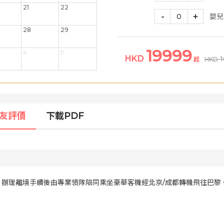
21
22
-
+
0
嬰兒
28
29
19999
4
5
HKD
起
HKD
友評價
下載PDF
辦理離境手續後由專業領隊陪同乘坐豪華客機經北京/成都轉機飛往巴黎