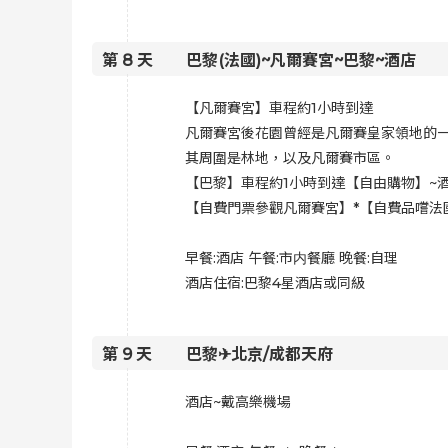
第
8
天
巴黎(法國)~凡爾賽宮~巴黎~酒店
【凡爾賽宮】車程約1小時到達
凡爾賽宮後花園曾經是凡爾賽皇家領地的一
其周圍是林地，以及凡爾賽市區。
【巴黎】車程約1小時到達【自由購物】~
【自費門票參觀凡爾賽宮】*【自費品嚐法
早餐:酒店 午餐:
市内餐廳 晚餐:自理
酒店住宿:
巴黎4星酒店或同級
第
9
天
巴黎✈北京/成都天府
酒店~戴高樂機場