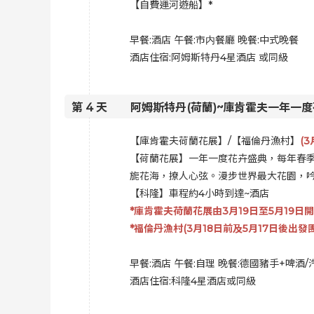
【自費運河遊船
】
*
早餐:酒店 午餐:
市内餐廳 晚餐:中式晚餐
酒店住宿:
阿姆斯特丹4星酒店 或同級
第
4
天
阿姆斯特丹(荷蘭)~庫肯霍夫一年一度荷
【庫肯霍夫荷蘭花展】/【福倫丹漁村】
(
【荷蘭花展】一年一度花卉盛典，每年春
旎花海，撩人心弦。漫步世界最大花園，吟
【科隆】車程約4小時到達~酒店
*庫肯霍夫荷蘭花展由3月19日至5月19日
*福倫丹漁村(3月18日前及5月17日後出發
早餐:酒店 午餐:
自理 晚餐:德國豬手+啤酒/
酒店住宿:
科隆4星酒店或同級