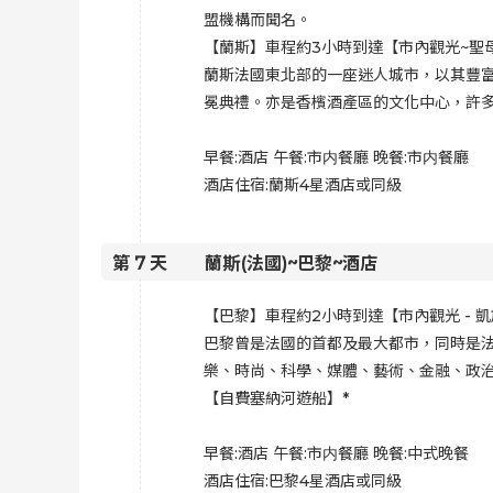
盟機構而聞名。
【蘭斯】車程約3小時到達【市內觀光~聖母
蘭斯法國東北部的一座迷人城市，以其豐
冕典禮。亦是香檳酒產區的文化中心，許
早餐:酒店 午餐:
市内餐廳 晚餐:市内餐廳
酒店住宿:
蘭斯4星酒店或同級
第
7
天
蘭斯(法國)~巴黎~酒店
【巴黎】車程約2小時到達【市內觀光 - 
巴黎曾是法國的首都及最大都市，同時是
樂、時尚、科學、媒體、藝術、金融、政
【自費塞納河遊船】*
早餐:酒店 午餐:
市内餐廳 晚餐:中式晚餐
酒店住宿:
巴黎4星酒店或同級