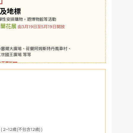
團」
及地標
彈性安排購物，遊博物館等活動
荷蘭花展
由3月19日至5月19日開放
魯塞爾大廣場、荷蘭阿姆斯特丹風車村、
世國王廣場 等等
天更新***
床或一間2張大床的房間
02月
2027年03月
2027年04月
2027年05月
2027
(
2~12歲(不包含12歲)
)