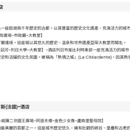
店
是一座超過兩千年歷史的古都。以其豐富的歷史文化遺產、充滿活力的城
市政廣場~市政廳~大教堂】
荷蘭邊境。這座城以其悠久的歷史、溫泉和世界遺產亞琛大教堂而聞名。
默茲河~列日大學~大教堂】~酒店列日市是比利時東部一座充滿活力的城
和活躍的文化氛圍。被稱為「熱情之城」(La Citéardente)，因
斯(法國)~酒店
-威廉二世國王廣場~阿道夫橋~金色少女像~盧森堡聖母院】
洲最美麗的首都之一。這座城市歷史悠久，擁有壯觀的峽谷、堡壘和古老