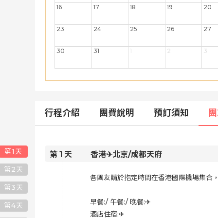
16
17
18
19
20
23
24
25
26
27
30
31
1
2
3
行程介紹
團費說明
預訂須知
團
第
1
天
第
1
天
香港✈北京/成都天府
第
2
天
各團友請於指定時間在香港國際機場集合，
第
3
天
早餐:/ 午餐:/ 晚餐:✈
第
4
天
酒店住宿:✈