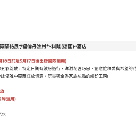
蘭花展*/福倫丹漁村*~科隆(德國)~酒店
3月18日前及5月17日後出發團隊適用)
季五彩綻放，特定日期有繽紛遊行，洋溢花匠巧思，創意詮釋愛與希望的
詠優雅中蘊藏狂放情意，玩賞鬱金香家族妝點的繽紛王國!
開放
團隊適用)
汽水