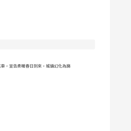
花車，宣告柔暖春日到來，城鎮幻化為旖