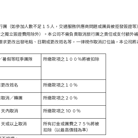
行團（如參加人數不足１５人，交通服務供應商問題或團員被拒發簽證等
發之獨立簽證費用除外）。本公司不需負責取消旅行團之責任或支付額外
要求更改出發地點、日期或更改姓名等，一律視作取消訂位論，本公司將
／暑假等旺季團隊
所繳款項之１００％將被扣除
日更改姓名
所繳款項之１０％
日取消／轉團
所繳款項之２０％
０天內取消
所繳款項之
10
０％
０天或以上取消
所有訂金或團費之７５％將被
扣除（以最高價錢為準）