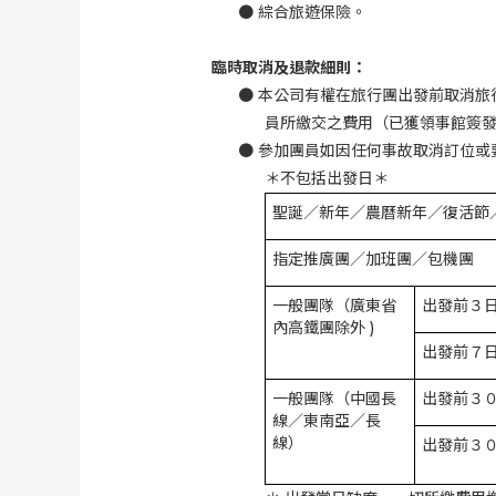
●
綜合旅遊保險。
臨時取消及退款細則：
●
本公司有權在旅行團出發前取消旅
員所繳交之費用（已獲領事館簽
●
參加團員如因任何事故取消訂位或
＊不包括出發日＊
聖誕／新年／農曆新年／復活節
指定推廣團／加班團／包機團
一般團隊（廣東省
出發前３
內高鐵團除外
)
出發前７
一般團隊（中國長
出發前３
線／東南亞／長
線）
出發前３