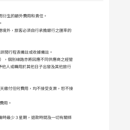
而衍生的額外費用和責任。
。
港境外，旅客必須自行承擔銀行之匯率的
請詳閱行程表備註或收據備註。
），個別線路亦將因應不同供應商之經營
予他人或轉用於其他日子出發及其他旅行
工作天繳付任何費用，均不接受支票，恕不接
費用。
需時最少３星期，退款時間及一切有關條