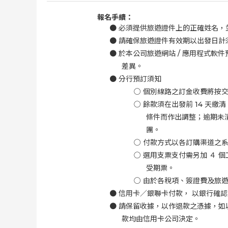
報名手續：
●
必須提供旅遊證件上的正確姓名，
●
請確保旅遊證件有效期以出發日計
●
於本公司旅遊網站
/
應用程式軟件
差異。
●
分行預訂須知
○
個別線路之訂金收費將按
○
餘款須在出發前
14
天繳清
條件而作出調整；逾期未
團。
○
付款方式以各訂購渠道之
○
選用支票支付需另加 ４ 個
受期票。
○
由於各稅項、簽證費及旅
●
信用卡／銀聯卡付款， 以銀行確
●
請保留收據，以作退款之憑據，如
款均由信用卡公司決定。