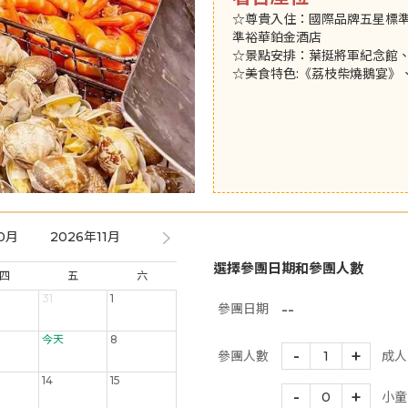
☆尊貴入住：國際品牌五星標準
準裕華鉑金酒店
☆景點安排：葉挺將軍紀念館
☆美食特色:《荔枝柴燒鵝宴》
0月
2026年11月
2026年12月
2027年01月
2027年
選擇參團日期和參團人數
四
五
六
31
1
--
參團日期
今天
8
-
+
參團人數
1
成人
14
15
-
+
0
小童