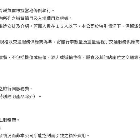
冷暖氣需根據當地條例執行。
內所列之遊覽節目及入場費用為根據。
沿途安排及介紹。若團人數在１５人以下，本公司於特別情況下，保留派
 規格以交通服務供應商為準。寄艙行李數量及重量需視乎交通服務供應
票費，不包括機位或座位、酒店或遊輪住宿、膳食及其他佔座位之交通等
之旅行團服務費。
特別註明產品除外）。
生服務費。
。
發情況而非本公司所能控制而引致之額外費用。