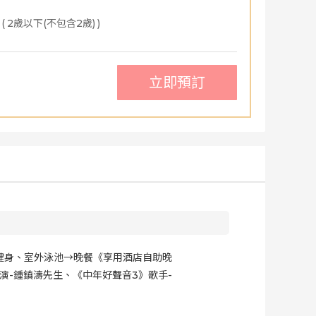
(
2歲以下(不包含2歲)
)
立即預訂
店健身、室外泳池→晚餐《享用酒店自助晚
演-鍾鎮濤先生、《中年好聲音3》歌手-