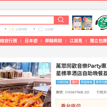
出發時間
已成團
線旅行團
日本遊
郵輪假期
江湖見
獨立包團
|
|
|
|
萬眾同歡音樂Part
星標準酒店自助晚餐
中國短線
惠州
明星晚會
萬眾同歡
團號
:
CHS6176B-2D
行程天
看台座位