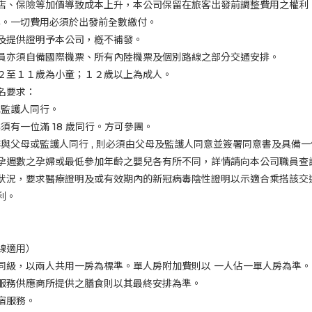
店、保險等加價導致成本上升，本公司保留在旅客出發前調整費用之權利
準。一切費用必須於出發前全數繳付。
及提供證明予本公司，槪不補發。
員亦須自備國際機票、所有內陸機票及個別路線之部分交通安排。
２至１１歲為小童；１２歲以上為成人。
名要求：
或監護人同行。
必須有一位滿
18
歲同行。方可參團。
非與父母或監護人同行
,
則必須由父母及監護人同意並簽署同意書及具備一
孕週數之孕婦或最低參加年齡之嬰兒各有所不同，詳情請向本公司職員查
狀況，要求醫療證明及或有效期內的新冠病毒陰性證明以示適合乘搭該交
利。
線適用）
同級，以兩人共用一房為標準。單人房附加費則以
一人佔一單人房為準。
服務供應商所提供之膳食則以其最終安排為準。
宿服務。