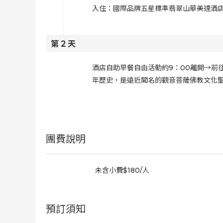
入住：國際品牌五星標準翡翠山華美達酒店
第
2
天
酒店自助早餐自由活動約9：00離開→前
年歷史，是遠近聞名的觀音菩薩佛教文化
團費說明
未含小費$180/人
預訂須知