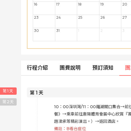
16
17
18
19
20
23
24
25
26
27
30
31
1
2
3
行程介紹
團費說明
預訂須知
團
第
1
天
第
1
天
第
2
天
10：00深圳灣/11：00羅湖關口集
餐》→乘車前往惠陽體育會展中心欣賞『萬
趙浚承等精彩演出。）→返回酒店。
備註：B看台座位