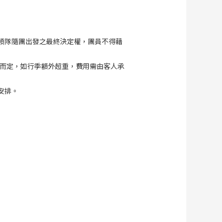
領隊隨團出發之最終決定權，團員不得藉
商而定，如行季額外超重，費用需由客人承
安排。