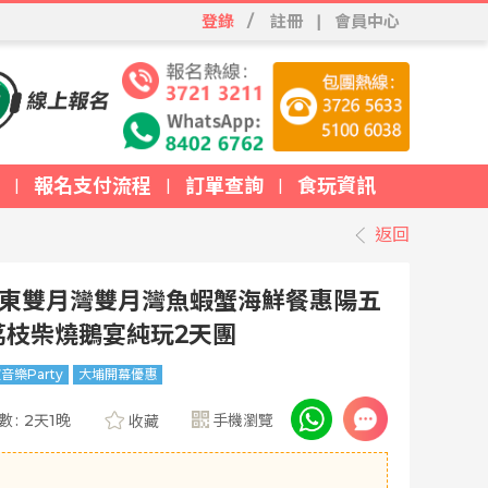
登錄
/
註冊
|
會員中心
報名支付流程
訂單查詢
食玩資訊
|
|
|
返回
y惠東雙月灣雙月灣魚蝦蟹海鮮餐惠陽五
荔枝柴燒鵝宴純玩2天團
音樂Party
大埔開幕優惠
數
:
2天1晚
手機瀏覽
收藏