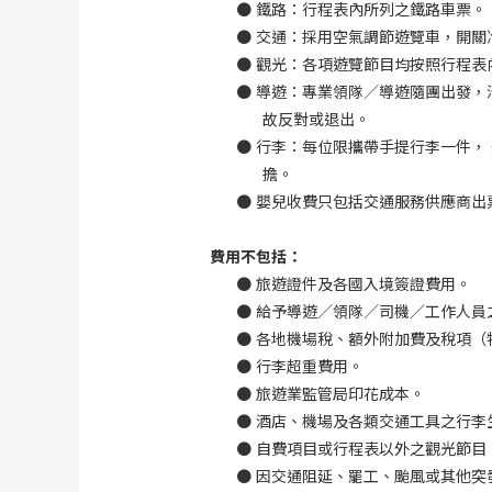
●
鐵路：行程表內所列之鐵路車票。
●
交通：採用空氣調節遊覽車，開關
●
觀光：各項遊覽節目均按照行程表
●
導遊：專業領隊／導遊隨團出發，
故反對或退出。
●
行李：每位限攜帶手提行李一件，
擔。
●
嬰兒收費只包括交通服務供應商出
費用不包括：
●
旅遊證件及各國入境簽證費用。
●
給予導遊／領隊／司機／工作人員
●
各地機場稅、額外附加費及稅項（
●
行李超重費用。
●
旅遊業監管局印花成本。
●
酒店、機場及各類交通工具之行李
●
自費項目或行程表以外之觀光節目
●
因交通阻延、罷工、颱風或其他突