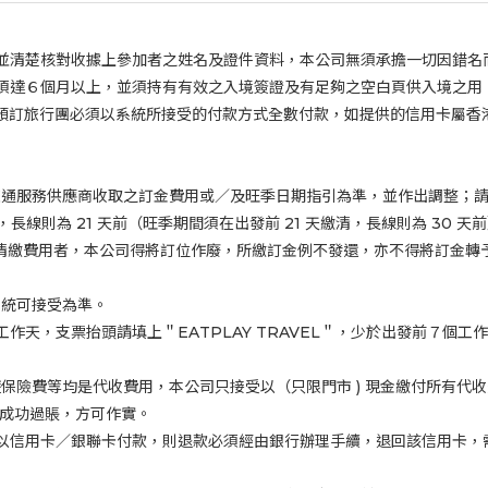
並清楚核對收據上參加者之姓名及證件資料，本公司無須承擔一切因錯名
須達６個月以上，並須持有有效之入境簽證及有足夠之空白頁供入境之用
預訂旅行團必須以系統所接受的付款方式全數付款，如提供的信用卡屬香
交通服務供應商收取之訂金費用或／及旺季日期指引為準，並作出調整；
，長線則為
21
天前（旺季期間須在出發前
21
天繳清，長線則為
30
天前
清繳費用者，本公司得將訂位作廢，所繳訂金例不發還，亦不得將訂金轉
系統可接受為準。
工作天，支票抬頭請填上＂EATPLAY TRAVEL＂，少於出發前７個
遊保險費等均是代收費用，本公司只接受以（只限門市
)
現金繳付所有代收
認成功過賬，方可作實。
以信用卡／銀聯卡付款，則退款必須經由銀行辦理手續，退回該信用卡，