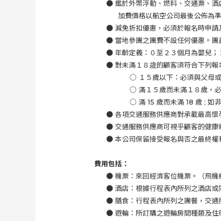
●
鑑於外幣浮動、燃料、交通票、酒
加費價格以航空公司最後公佈為
●
減免折扣優惠，必須於報名時申請
●
當地參團之團費不設任何優惠。團
●
年齡定義：０至２３個月為嬰兒；
●
對未滿１８歳的顧客須符合下列報
○
１５歲以下：必須與父母
○
滿１５歲而未滿１８歲，
○
滿
15
歲而未滿
18
歲
;
如
●
各項交通服務供應商對承載最高懷
●
交通服務供應商可視乎顧客的健康
●
本公司保留接受報名與否之最終權
費用包括：
●
機票：來回經濟客位機票。（飛機
●
酒店：根據行程表內所列之酒店或
●
膳食：行程表內所列之團餐，交通
●
遊輪：所訂購之遊輪房間種類及住