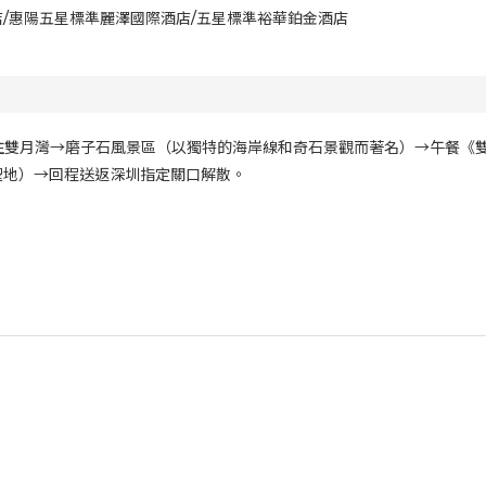
/惠陽五星標準麗澤國際酒店/五星標準裕華鉑金酒店
往雙月灣→磨子石風景區（以獨特的海岸線和奇石景觀而著名）→午餐《雙
聖地）→回程送返深圳指定關口解散。