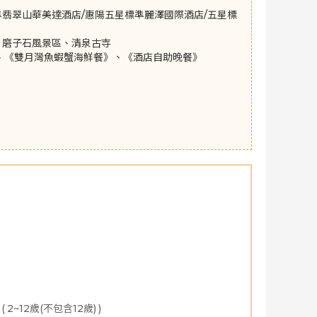
翡翠山華美達酒店/惠陽五星標準麗澤國際酒店/五星標
、磨子石風景區、清泉古寺
、《雙月灣魚蝦蟹海鮮餐》、《酒店自助晚餐》
02月
2027年03月
2027年04月
2027年05月
2027
(
2~12歲(不包含12歲)
)