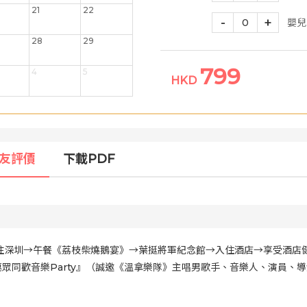
21
22
-
+
0
嬰兒
28
29
799
4
5
HKD
友評價
下載PDF
合→前往深圳→午餐《荔枝柴燒鵝宴》→葉挺將軍紀念館→入住酒店→享受酒
眾同歡音樂Party』（誠邀《溫拿樂隊》主唱男歌手、音樂人、演員、導