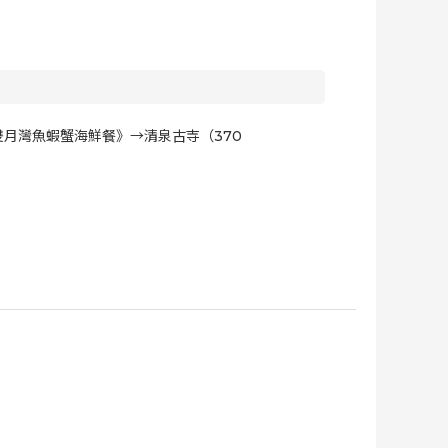
月灣魚蝦蟹海鮮餐》→清泉古寺（370