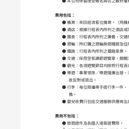
●
本公司保留接受報名與否之最終權
費用包括：
●
機票：來回經濟客位機票。（飛機
●
酒店：根據行程表內所列之酒店或
●
膳食：行程表內所列之團餐，交通
●
遊輪：所訂購之遊輪房間種類及住
●
鐵路：行程表內所列之鐵路車票。
●
交通：採用空氣調節遊覽車，開關
●
觀光：各項遊覽節目均按照行程表
●
導遊：專業領隊／導遊隨團出發，
故反對或退出。
●
行李：每位限攜帶手提行李一件，
擔。
●
嬰兒收費只包括交通服務供應商出
費用不包括：
●
旅遊證件及各國入境簽證費用。