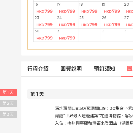
16
17
18
19
20
799
799
799
799
HKD
HKD
HKD
HKD
HK
23
24
25
26
27
799
799
799
799
HKD
HKD
HKD
HKD
HK
30
31
1
2
3
799
799
HKD
HKD
行程介紹
團費說明
預訂須知
團
第
1
天
第
1
天
第
2
天
深圳灣關口8:30/羅湖關口9：30集
第
3
天
認證“世界最大燈籠建築”花燈博物館、客
入住：梅州興寧熙和灣福來登酒店（湖景