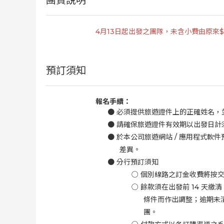
團費說明
4月13日起出發之團隊，未含小費由原來$8
預訂須知
報名手續：
●
必須提供旅遊證件上的正確姓名，
●
請確保旅遊證件有效期以出發日計
●
於本公司旅遊網站
/
應用程式軟件
差異。
●
分行預訂須知
○
個別線路之訂金收費將按
○
餘款須在出發前
14
天繳清
條件而作出調整；逾期未
團。