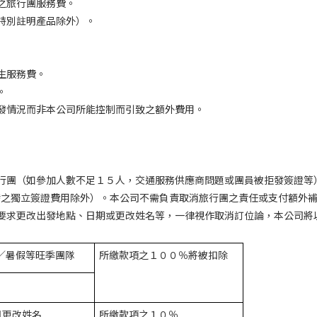
之旅行團服務費。
特別註明產品除外）。
生服務費。
。
發情況而非本公司所能控制而引致之額外費用。
行團（如參加人數不足１５人，交通服務供應商問題或團員被拒發簽證等
發之獨立簽證費用除外）。本公司不需負責取消旅行團之責任或支付額外
要求更改出發地點、日期或更改姓名等，一律視作取消訂位論，本公司將
／暑假等旺季團隊
所繳款項之１００％將被扣除
日更改姓名
所繳款項之１０％