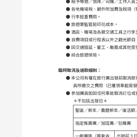
●
給予導遊／領隊／司機／工作人員
●
各地機場稅、額外附加費及稅項（
●
行李超重費用。
●
旅遊業監管局印花成本。
●
酒店、機場及各類交通工具之行李
●
自費項目或行程表以外之觀光節目
●
因交通阻延、罷工、颱風或其他突
●
綜合旅遊保險。
臨時取消及退款細則：
●
本公司有權在旅行團出發前取消旅
員所繳交之費用（已獲領事館簽
●
參加團員如因任何事故取消訂位或
＊不包括出發日＊
聖誕／新年／農曆新年／復活節
指定推廣團／加班團／包機團
一般團隊（廣東省
出發前３