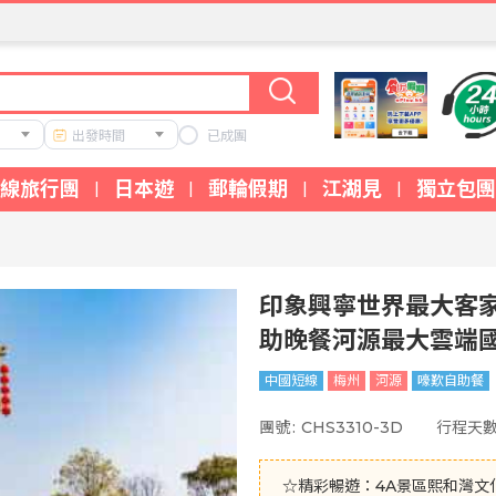
出發時間
已成團
線旅行團
日本遊
郵輪假期
江湖見
獨立包團
|
|
|
|
印象興寧世界最大客家
助晚餐河源最大雲端國
中國短線
梅州
河源
嚎歎自助餐
團號
:
CHS3310-3D
行程天
☆精彩暢遊：4A景區熙和灣文