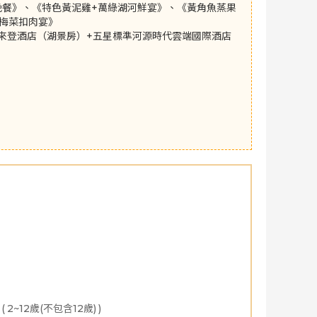
晚餐》、《特色黃泥雞+萬綠湖河鮮宴》、《黃角魚蒸果
梅菜扣肉宴》
福來登酒店（湖景房）+五星標準河源時代雲端國際酒店
02月
2027年03月
2027年04月
2027年05月
2027
(
2~12歲(不包含12歲)
)