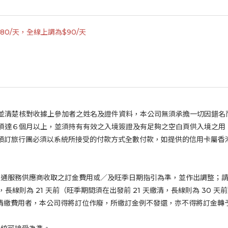
0/天，全線上調為$90/天
並清楚核對收據上參加者之姓名及證件資料，本公司無須承擔一切因錯名
須達６個月以上，並須持有有效之入境簽證及有足夠之空白頁供入境之用
預訂旅行團必須以系統所接受的付款方式全數付款，如提供的信用卡屬香
交通服務供應商收取之訂金費用或／及旺季日期指引為準，並作出調整；
，長線則為
21
天前（旺季期間須在出發前
21
天繳清，長線則為
30
天前
清繳費用者，本公司得將訂位作廢，所繳訂金例不發還，亦不得將訂金轉