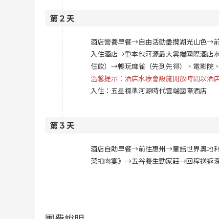
第
2
天
酒店營養早餐→自由活動盡攬湖光山色→
入住酒店→重本包河源最大雲端國際酒店水
任飲）→暢玩麻雀（先到先得）、電影院、
溫馨提示：酒店水療會設施開放時間以酒店
入住：五星標準河源時代雲端國際酒店
第
3
天
酒店自助早餐→前往惠州→童話世界奧地
菜扣肉宴》→五谷養生勁家莊→回程送返