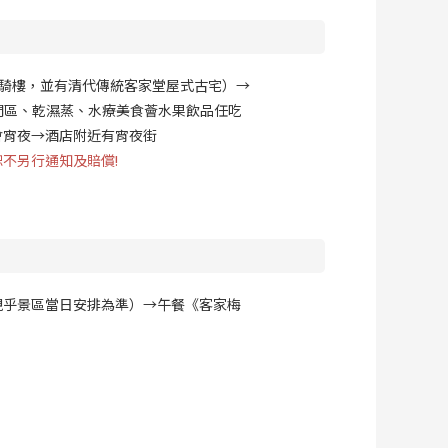
騎樓，並有清代傳統客家堂屋式古宅）→
閒區、乾濕蒸、水療美食薈水果飲品任吃
會宵夜→酒店附近有宵夜街
不另行通知及賠償!
視乎景區當日安排為準）→午餐《客家梅