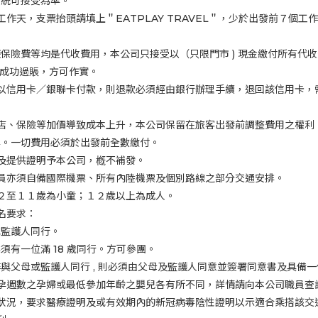
系統可接受為準。
工作天，支票抬頭請填上＂EATPLAY TRAVEL＂，少於出發前７個
遊保險費等均是代收費用，本公司只接受以（只限門市
)
現金繳付所有代收
認成功過賬，方可作實。
以信用卡／銀聯卡付款，則退款必須經由銀行辦理手續，退回該信用卡，
店、保險等加價導致成本上升，本公司保留在旅客出發前調整費用之權利
準。一切費用必須於出發前全數繳付。
及提供證明予本公司，槪不補發。
員亦須自備國際機票、所有內陸機票及個別路線之部分交通安排。
２至１１歲為小童；１２歲以上為成人。
名要求：
或監護人同行。
必須有一位滿
18
歲同行。方可參團。
非與父母或監護人同行
,
則必須由父母及監護人同意並簽署同意書及具備一
孕週數之孕婦或最低參加年齡之嬰兒各有所不同，詳情請向本公司職員查
狀況，要求醫療證明及或有效期內的新冠病毒陰性證明以示適合乘搭該交