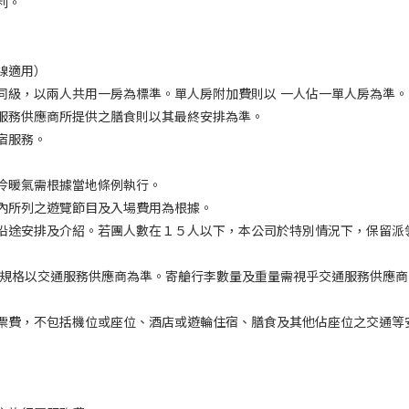
利。
線適用）
同級，以兩人共用一房為標準。單人房附加費則以
一人佔一單人房為準。
服務供應商所提供之膳食則以其最終安排為準。
宿服務。
冷暖氣需根據當地條例執行。
內所列之遊覽節目及入場費用為根據。
沿途安排及介紹。若團人數在１５人以下，本公司於特別情況下，保留派
 規格以交通服務供應商為準。寄艙行李數量及重量需視乎交通服務供應
票費，不包括機位或座位、酒店或遊輪住宿、膳食及其他佔座位之交通等