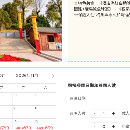
☆特色美食：《酒店海鮮自助
園雞+灌湯鯪魚球宴》、《客家
☆保證入住: 梅州興寧熙和灣
0月
2026年11月
2026年12月
2027年01月
2027年
選擇參團日期和參團人數
四
五
六
31
1
--
參團日期
7
8
-
+
參團人數
1
成人
14
15
-
+
0
小童
799
839
839
D
HKD
HKD