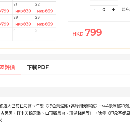
21
22
-
+
0
嬰兒
799
839
839
D
HKD
HKD
28
29
799
839
839
D
HKD
HKD
799
4
5
HKD
友評價
下載PDF
合→乘旅遊大巴前往河源→午餐《特色黃泥雞+萬綠湖河鮮宴》→4A景區熙和
家古民居、打卡天鵝飛瀑、山頂觀景台、環湖棧道等）→晚餐《印象客都
房）