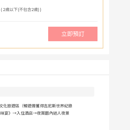
(
2歲以下(不包含2歲)
)
立即預訂
灣文化旅遊區（暢遊曾獲得吉尼斯世界紀錄
風味宴》→入住酒店→夜賞園內迷人夜景