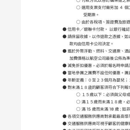
○
付款方式以各訂購渠道之
○
選用支票支付需另加 ４ 個
受期票。
○
由於各稅項、簽證費及旅
●
信用卡／銀聯卡付款， 以銀行確
●
請保留收據，以作退款之憑據，如
款均由信用卡公司決定。
●
鑑於外幣浮動、燃料、交通票、酒
加費價格以航空公司最後公佈為
●
減免折扣優惠，必須於報名時申請
●
當地參團之團費不設任何優惠。團
●
年齡定義：０至２３個月為嬰兒；
●
對未滿１８歳的顧客須符合下列報
○
１５歲以下：必須與父母
○
滿１５歲而未滿１８歲，
○
滿
15
歲而未滿
18
歲
;
如
●
各項交通服務供應商對承載最高懷
●
交通服務供應商可視乎顧客的健康