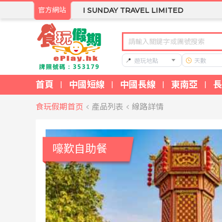
官方網站
I SUNDAY TRAVEL LIMITED
📍
遊玩地點
天數
首頁
中國短線
中國長線
東南亞
長
|
|
|
|
食玩假期首页
產品列表
線路詳情
嚎歎自助餐