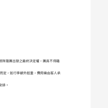
領隊隨團出發之最終決定權，團員不得藉
商而定，如行季額外超重，費用需由客人承
安排。