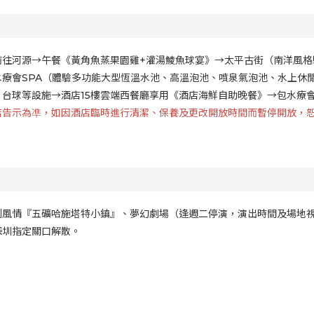
前往河源→午餐《黃角魚蒸果園雞+灌湯鯪魚球宴》→太平古街（南洋風格
療會SPA（體驗多功能大型恆溫水池、高溫泡池、噴泉氣泡池、水上休
台球等設施→酒店15樓雲端西餐廳享用《酒店海鮮自助晚餐》→包水療
告示為凖，如因酒店臨時進行清潔、保養及更改開放時間而暫停開放，恕
利風情『五礦哈施塔特小鎮』、夢幻劇場（逢週二停演，演出時間及場地
深圳指定關口解散。