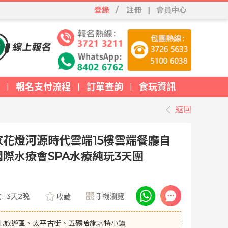
登錄
/
註冊
|
會員中心
報名支付流程
訂單查詢
食玩資訊
|
|
|
返回
花燈河源時代雲端15樓雲端餐廳自
際水療會SPA水療純玩3天團
數
:
3天2晚
手機瀏覽
收藏
化旅遊區、太平古街、五礦哈施塔特小鎮