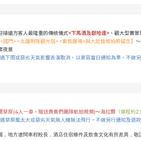
迎接遠方客人最隆重的傳統儀式
<下馬酒及獻哈達>
、觀大型實景
<國門> <北疆明珠觀光塔> <套娃廣場>與大肚娃娃拍照留念】
～
璨夜景
如遇下雨或惡劣天氣影響表演取消，以景區當日通知為準，不做另
草原(4人一車，贈送貴賓們團隊航拍視頻)
～
海拉爾
（車程約2.
如遇草原風太大或惡劣天氣無人機無法飛行，不做另行通知及退
麗，地方遼闊車程較長，酒店住宿條件及飲食文化有所差異，敬