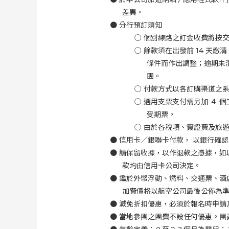
差異。
●
分行預訂須知
○
個別線路之訂金收費將按
○
餘款須在出發前
14
天繳清
條件而作出調整；逾期未
團。
○
付款方式以各訂購渠道之
○
選用支票支付需另加 ４ 個
受期票。
○
由於各稅項、簽證費及旅
●
信用卡／銀聯卡付款， 以銀行確
●
請保留收據，以作退款之憑據，如
款均由信用卡公司決定。
●
鑑於外幣浮動、燃料、交通票、酒
加費價格以航空公司最後公佈為
●
減免折扣優惠，必須於報名時申請
●
當地參團之團費不設任何優惠。團