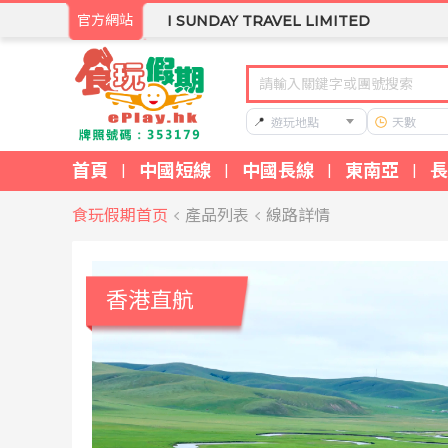
官方網站
I SUNDAY TRAVEL LIMITED
📍
遊玩地點
天數
首頁
中國短線
中國長線
東南亞
長
|
|
|
|
食玩假期首页
產品列表
線路詳情
香港直航