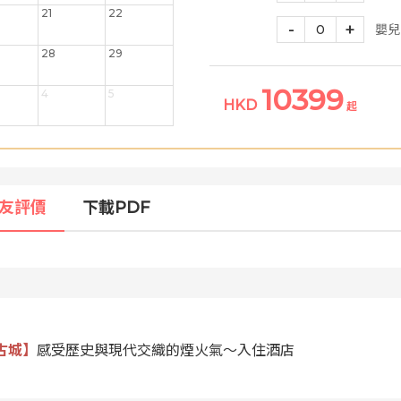
21
22
-
+
0
嬰兒
28
29
10399
4
5
HKD
起
友評價
下載PDF
古城】
感受歷史與現代交織的煙火氣～入住酒店