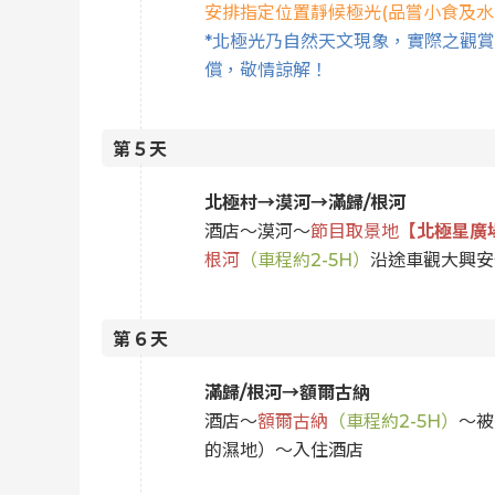
安排指定位置靜候極光(品嘗小食及水
*北極光乃自然天文現象，實際之觀
償，敬情諒解！
第
5
天
北極村→漠河→滿歸/根河
酒店～漠河～
節目取景地
【北極星廣
根河
（車程約2-5H）
沿途車觀大興安
第
6
天
滿歸/根河→額爾古納
酒店～
額爾古納
（車程約2-5H）
～被
的濕地）～入住酒店