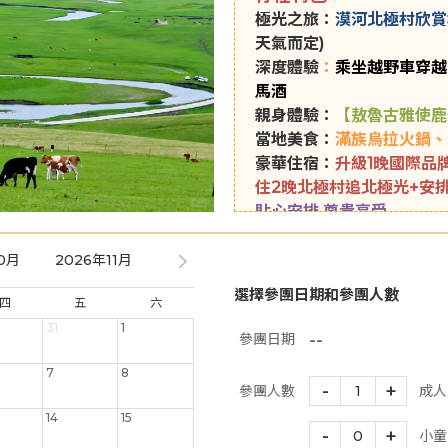
極光之旅：
漠河北極村欣賞
天氣而定)
深度體驗
：
乘坐越野車穿越
馬酒
親身體驗：
【敖魯古雅使鹿
當地美食：
滿族烏拉火鍋、
豪華住宿：
升級1晚國際品牌·
住2晚北極村追北極光+安
貼心安排 尊貴享受
*特別安排【贈送每人一張
*特別安排【越野車穿越草
0月
2026年11月
2026年12月
2027年01月
2027年
*貼心安排【旅遊三寶(眼罩
選擇參團日期和參團人數
四
五
六
TVB《盲盒鐵路遊》推介
31
1
取景拍攝：北極村、北極星
--
參團日期
推介美食：東北鐵鍋燉、正
7
8
-
+
參團人數
1
成人
14
15
-
+
0
小童