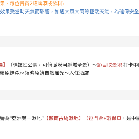
果、每位貴賓2罐啤酒或飲料)
賞效果受當時天氣而影響，如遇大風大雨等極端天氣，為確保安
場】
（標誌性公園，可俯瞰漠河縣城全景）～
節目取景地
打卡中
嶺原始森林領略原始自然風光～入住酒店
譽為“亞洲第一濕地”
【額爾古納濕地】
（包門票+環保車
，是中