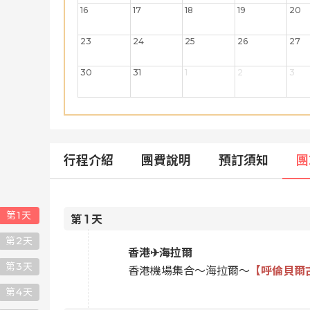
16
17
18
19
20
23
24
25
26
27
30
31
1
2
3
行程介紹
團費說明
預訂須知
團
第
1
天
第
1
天
第
2
天
香港✈海拉爾
第
3
天
香港機場集合～海拉爾～
【呼倫貝爾
第
4
天