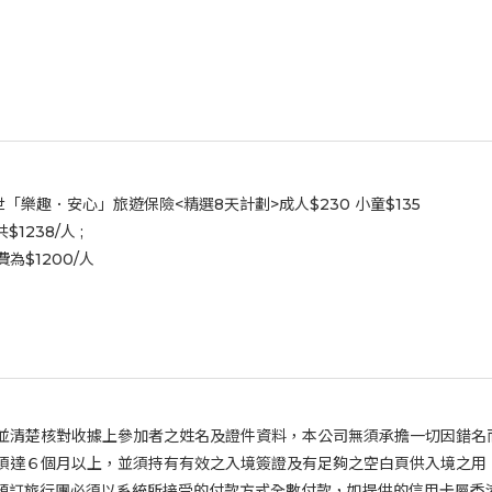
「樂趣．安心」旅遊保險<精選8天計劃>成人$230 小童$135
238/人 ;
為$1200/人
並清楚核對收據上參加者之姓名及證件資料，本公司無須承擔一切因錯名
須達６個月以上，並須持有有效之入境簽證及有足夠之空白頁供入境之用
預訂旅行團必須以系統所接受的付款方式全數付款，如提供的信用卡屬香