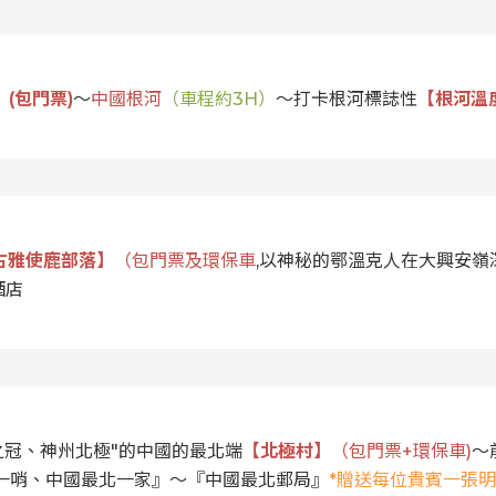
(包門票)
～
中國根河
（車程約3H）
～打卡根河標誌性
【根河溫
古雅使鹿部落】
（包門票及環保車
,以神秘的鄂溫克人在大興安
酒店
之冠、神州北極"的中國的最北端
【北極村】
（包門票+環保車)
～
一哨、中國最北一家』～『中國最北郵局』
*贈送每位貴賓一張