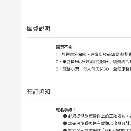
團費說明
團費不含：
1、旅遊意外保險、建議出發前購買 蘇黎世
2、未含機場稅+燃油附加費+手續費約合共$1
3、服務小費：每人每天$150，全程服務費
預訂須知
報名手續：
●
必須提供旅遊證件上的正確姓名，
●
請確保旅遊證件有效期以出發日計
●
於本公司旅遊網站
/
應用程式軟件