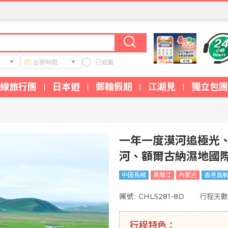
出發時間
已成團
線旅行團
日本遊
郵輪假期
江湖見
獨立包團
|
|
|
|
一年一度漠河追極光、
河、額爾古納濕地國際
中國長線
黑龍江
內蒙古
香港直
團號
:
CHL5281-8D
行程天數
行程特色：