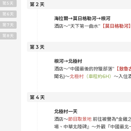
第
5
天
第
2
天
第
6
天
海拉爾→莫日格勒河→根河
第
7
天
酒店～“天下第一曲水”
【莫日格勒河】
第
8
天
第
3
天
根河→北極村
酒店～“中國最後的狩獵部落”
【敖魯
聞名)～
北極村
（車程約6H）
～入住
第
4
天
北極村一天
酒店～
節目取景地
前往被譽為"金雞
場、中華北陲碑』～外觀『中國最北