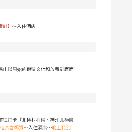
度計】
～入住酒店
嶺深山以原始的遊獵文化和放養馴鹿而
前往打卡『北極村村碑、神州北極廣
明信片含郵資
～入住酒店～
晚上特別