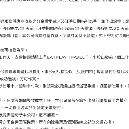
交通服務供應商收取之訂金費用或／及旺季日期指引為準，並作出調整；
，長線則為
21
天前（旺季期間須在出發前
21
天繳清，長線則為
30
天前
清繳費用者，本公司得將訂位作廢，所繳訂金例不發還，亦不得將訂金轉
系統可接受為準。
工作天，支票抬頭請填上＂EATPLAY TRAVEL＂，少於出發前７個
遊保險費等均是代收費用，本公司只接受以（只限門市
)
現金繳付所有代收
認成功過賬，方可作實。
以信用卡／銀聯卡付款，則退款必須經由銀行辦理手續，退回該信用卡，
店、保險等加價導致成本上升，本公司保留在旅客出發前調整費用之權利
準。一切費用必須於出發前全數繳付。
及提供證明予本公司，槪不補發。
員亦須自備國際機票、所有內陸機票及個別路線之部分交通安排。