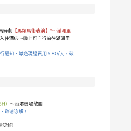
馬舞劇
【馬頌馬術表演】
*～滿洲里
入住酒店～晚上可自行前往滿洲里
行通知，導遊現退費用￥80/人，敬
5H）
～香港機場散團
款，敬请谅解！
請諒解
!