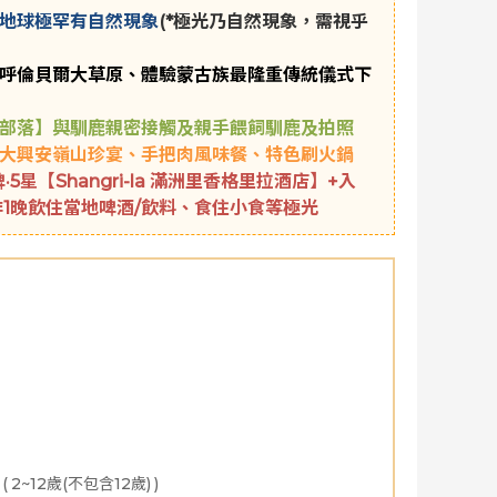
地球極罕有自然現象
(*極光乃自然現象，需視乎
呼倫貝爾大草原、體驗蒙古族最隆重傳統儀式下
部落】
與馴鹿親密接觸及親手餵飼馴鹿及拍照
大興安嶺山珍宴、手把肉風味餐、特色刷火鍋
5星【Shangri-la 滿洲里香格里拉酒店】+
入
排1晚飲住當地啤酒/飲料、食住小食等極光
明信片，於最北郵局親手郵寄】
原贈送航拍小視頻留念】
02月
2027年03月
2027年04月
2027年05月
2027
、耳塞、頸枕)】
廣場、漠河車站
宗鍋包肉
(
2~12歲(不包含12歲)
)