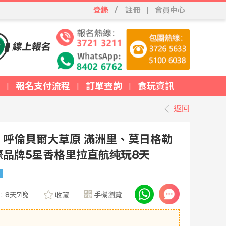
登錄
/
註冊
|
會員中心
報名支付流程
訂單查詢
食玩資訊
|
|
|
返回
呼倫貝爾大草原 滿洲里、莫日格勒
品牌5星香格里拉直航纯玩8天
航
:
8天7晚
手機瀏覽
收藏