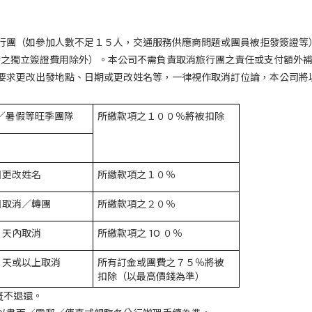
行團（如參加人數不足１５人，交通服務供應商問題或團員被拒發簽證等
發之獨立簽證費用除外）。本公司不需負責取消旅行團之責任或支付額外
要求更改出發地點、日期或更改姓名等，一律視作取消訂位論，本公司將
／暑假等旺季團隊
所繳款項之１００％將被扣除
日更改姓名
所繳款項之１０％
日取消／轉團
所繳款項之２０％
０天內取消
所繳款項之
10
０％
０天或以上取消
所有訂金或團費之７５％將被
扣除（以最高價錢為準）
槪不退還。