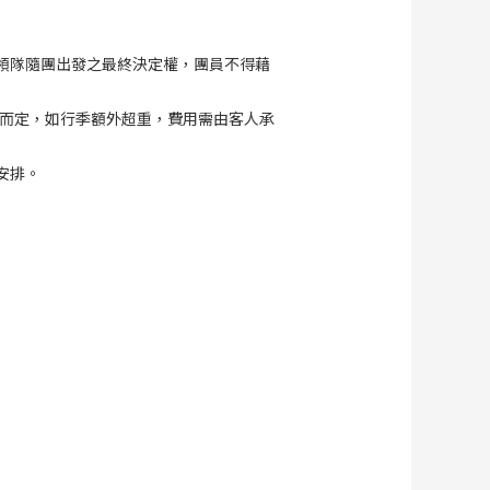
領隊隨團出發之最終決定權，團員不得藉
商而定，如行季額外超重，費用需由客人承
安排。