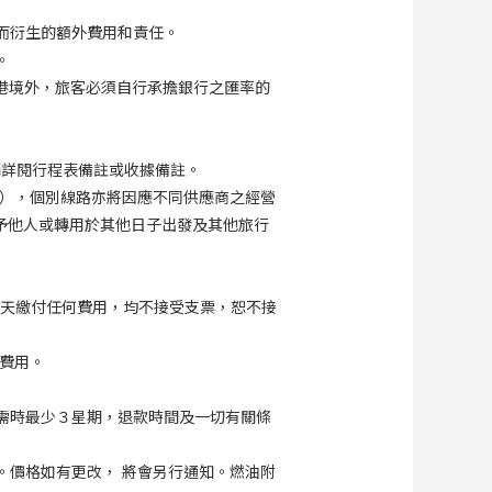
而衍生的額外費用和責任。
。
港境外，旅客必須自行承擔銀行之匯率的
請詳閱行程表備註或收據備註。
），個別線路亦將因應不同供應商之經營
予他人或轉用於其他日子出發及其他旅行
工作天繳付任何費用，均不接受支票，恕不接
費用。
需時最少３星期，退款時間及一切有關條
。價格如有更改， 將會另行通知。燃油附