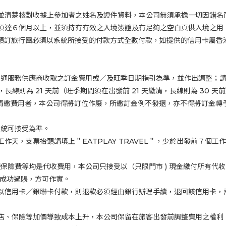
並清楚核對收據上參加者之姓名及證件資料，本公司無須承擔一切因錯名
須達６個月以上，並須持有有效之入境簽證及有足夠之空白頁供入境之用
預訂旅行團必須以系統所接受的付款方式全數付款，如提供的信用卡屬香
交通服務供應商收取之訂金費用或／及旺季日期指引為準，並作出調整；
，長線則為
21
天前（旺季期間須在出發前
21
天繳清，長線則為
30
天前
清繳費用者，本公司得將訂位作廢，所繳訂金例不發還，亦不得將訂金轉
系統可接受為準。
工作天，支票抬頭請填上＂EATPLAY TRAVEL＂，少於出發前７個
遊保險費等均是代收費用，本公司只接受以（只限門市
)
現金繳付所有代收
認成功過賬，方可作實。
以信用卡／銀聯卡付款，則退款必須經由銀行辦理手續，退回該信用卡，
店、保險等加價導致成本上升，本公司保留在旅客出發前調整費用之權利