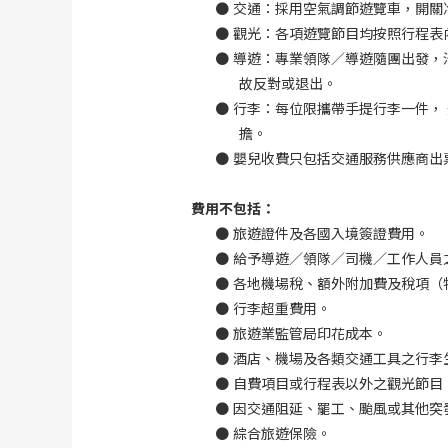
●
交通：採用空氣調節遊覽車，開關
●
觀光：各項遊覽節目均按照行程表
●
導遊：專業領隊／導遊隨團出發，
故反對或退出。
●
行李：每位限攜帶手提行李一件，
擔。
●
嬰兒收費只包括交通服務供應商出
費用不包括：
●
旅遊證件及各國入境簽證費用。
●
給予導遊／領隊／司機／工作人員
●
各地機場稅、額外附加費及稅項（
●
行李超重費用。
●
旅遊業監管局印花成本。
●
酒店、機場及各類交通工具之行李
●
自費項目或行程表以外之觀光節目
●
因交通阻延、罷工、颱風或其他突
●
綜合旅遊保險。