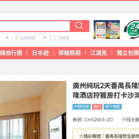
出發時間
已成團
線旅行團
日本遊
郵輪假期
江湖見
獨立包團
|
|
|
|
廣州純玩2天番禺長
隆酒店狩獵房打卡沙
中國短線
廣州
親子樂園
團號
:
CHS2553-2D
行程天
☆精彩暢遊：番禺長隆野生動物