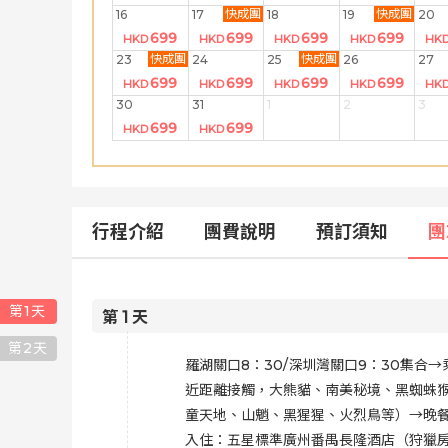
快成團
快成團
16
17
18
19
20
699
699
699
699
HKD
HKD
HKD
HKD
HK
快成團
快成團
23
24
25
26
27
699
699
699
699
HKD
HKD
HKD
HKD
HK
30
31
1
2
3
699
699
HKD
HKD
行程介紹
團費說明
預訂須知
團
第
1
天
第
1
天
第
2
天
羅湖關口8：30/深圳灣關口9：30集
近距離接觸，大熊貓、南美秘境、黑蜘蛛
童天地、山魈、黑猩猩、火烈鳥等）→晚
入住：五星標準廣州番禺長隆酒店（狩獵