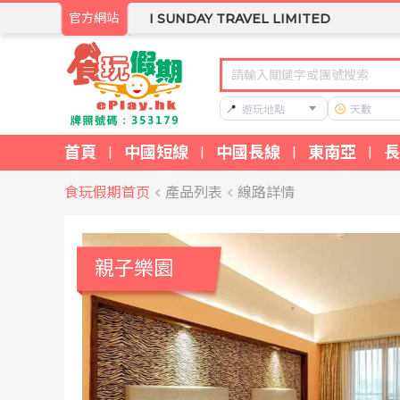
官方網站
I SUNDAY TRAVEL LIMITED
📍
遊玩地點
天數
首頁
中國短線
中國長線
東南亞
長
|
|
|
|
食玩假期首页
產品列表
線路詳情
親子樂園