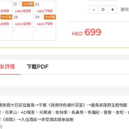
快成團
21
22
-
+
0
嬰兒
699
699
799
D
HKD
HKD
快成團
快成團
28
29
699
699
799
D
HKD
HKD
699
4
5
HKD
友評價
下載PDF
合→乘旅遊大巴前往番禺→午餐《嶺南特色潮州菜宴》→番禺長隆野生動物
猴、花果山、4D電影、天鵝湖、金絲猴、長鼻猴、侏羅紀、猩猩、金蛇、
餐《自理》→入住酒店→享受酒店健身設施
房）