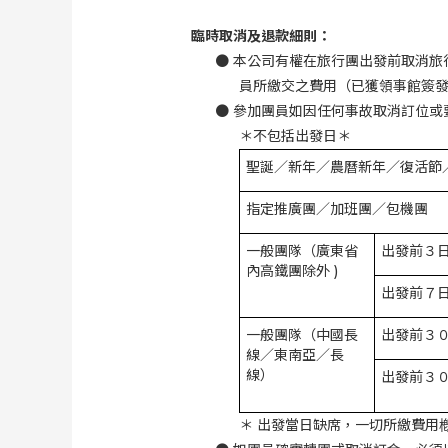
臨時取消及退款細則：
●
本公司有權在旅行團出發前取消旅
員所繳交之費用（已獲領事館簽
●
參加團員如因任何事故取消訂位或
＊不包括出發日＊
聖誕／新年／農曆新年／復活節
指定推廣團／加班團／包機團
一般團隊（廣東省
出發前３
內高鐵團除外
)
出發前７
一般團隊（中國長
出發前３
線／東南亞／長
線）
出發前３
＊ 出發當日缺席，一切所繳費用