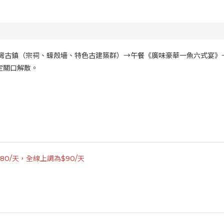
灣古鎮（宗祠、蠔殼墻、特色古建築群）→午餐《廣味豪華一魚六式宴》→
定關口解散。
0/天，全線上調為$90/天