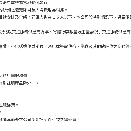
冷暖氣需根據當地條例執行。
內所列之遊覽節目及入場費用為根據。
沿途安排及介紹。若團人數在１５人以下，本公司於特別情況下，保留派
 規格以交通服務供應商為準。寄艙行李數量及重量需視乎交通服務供應
票費，不包括機位或座位、酒店或遊輪住宿、膳食及其他佔座位之交通等
之旅行團服務費。
特別註明產品除外）。
生服務費。
。
發情況而非本公司所能控制而引致之額外費用。