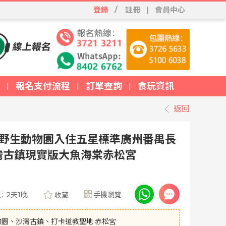
登錄
/
註冊
|
會員中心
報名支付流程
訂單查詢
食玩資訊
|
|
|
返回
隆野生動物園入住五星標準廣州番禺長
灣古鎮現實版大魚海棠赤松宮
數
:
2天1晚
手機瀏覽
收藏
園、沙灣古鎮、打卡道教聖地·赤松宮