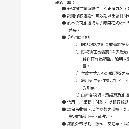
報名手續：
●
必須提供旅遊證件上的正確姓名，
●
請確保旅遊證件有效期以出發日計
●
於本公司旅遊網站
/
應用程式軟件
差異。
●
分行預訂須知
○
個別線路之訂金收費將按
○
餘款須在出發前
14
天繳清
條件而作出調整；逾期未
團。
○
付款方式以各訂購渠道之
○
選用支票支付需另加 ４ 個
受期票。
○
由於各稅項、簽證費及旅
●
信用卡／銀聯卡付款， 以銀行確
●
請保留收據，以作退款之憑據，如
款均由信用卡公司決定。
●
鑑於外幣浮動、燃料、交通票、酒