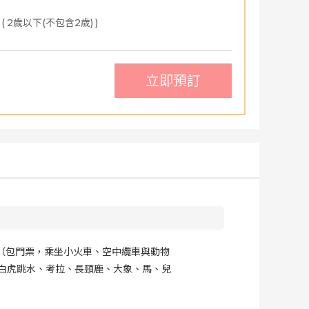
(
2歲以下(不包含2歲)
)
立即預訂
園（包門票，乘坐小火車、空中纜車與動物
白虎跳水、考拉、長頸鹿、大象、馬、兒