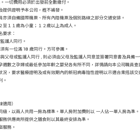
準。一切費用必須於出發前全數繳付。
及提供證明予本公司，槪不補發。
員亦須自備國際機票、所有內陸機票及個別路線之部分交通安排。
２至１１歲為小童；１２歲以上為成人。
名要求：
或監護人同行。
必須有一位滿
18
歲同行。方可參團。
非與父母或監護人同行
,
則必須由父母及監護人同意並簽署同意書及具備一
孕週數之孕婦或最低參加年齡之嬰兒各有所不同，詳情請向本公司職員查
狀況，要求醫療證明及或有效期內的新冠病毒陰性證明以示適合乘搭該交
利。
線適用）
同級，以兩人共用一房為標準。單人房附加費則以
一人佔一單人房為準。
服務供應商所提供之膳食則以其最終安排為準。
宿服務。