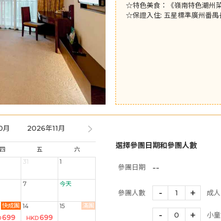
☆特色美食：《嶺南特色潮州
☆保證入住: 五星標準廣州番
0月
2026年11月
2026年12月
2027年01月
2027年
選擇參團日期和參團人數
四
五
六
31
1
--
參團日期
7
今天
-
+
參團人數
1
成人
快成團
滿團
14
15
-
+
0
小童
699
699
D
HKD