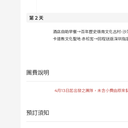
第
2
天
酒店自助早餐→百年歷史嶺南文化古村-沙
卡道教文化聖地·赤松宮→回程送返深圳指
團費說明
4月13日起出發之團隊，未含小費由原來$8
預訂須知