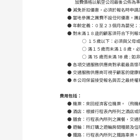
加費價格以航空公司最後公佈為
●
減免折扣優惠，必須於報名時申請
●
當地參團之團費不設任何優惠。團
●
年齡定義：０至２３個月為嬰兒；
●
對未滿１８歳的顧客須符合下列報
○
１５歲以下：必須與父母
○
滿１５歲而未滿１８歲，
○
滿
15
歲而未滿
18
歲
;
如
●
各項交通服務供應商對承載最高懷
●
交通服務供應商可視乎顧客的健康
●
本公司保留接受報名與否之最終權
費用包括：
●
機票：來回經濟客位機票。（飛機
●
酒店：根據行程表內所列之酒店或
●
膳食：行程表內所列之團餐，交通
●
遊輪：所訂購之遊輪房間種類及住
●
鐵路：行程表內所列之鐵路車票。