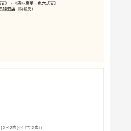
菜宴》、《廣味豪華一魚六式宴》
禺長隆酒店（狩獵房）
02月
2027年03月
2027年04月
2027年05月
2027
(
2~12歲(不包含12歲)
)